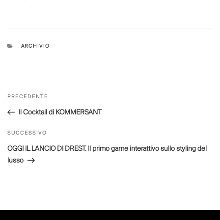
CATEGORIE
ARCHIVIO
Navigazione
Articolo
PRECEDENTE
articoli
precedente:
Il Cocktail di KOMMERSANT
Articolo
SUCCESSIVO
successivo
OGGI IL LANCIO DI DREST. Il primo game interattivo sullo styling del
lusso