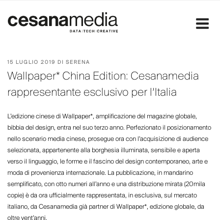
Salta
al
contenuto
PUBBLICATO
15 LUGLIO 2019
DI
SERENA
IL
Wallpaper* China Edition: Cesanamedia
rappresentante esclusivo per l’Italia
L’edizione cinese di Wallpaper*, amplificazione del magazine globale,
bibbia del design, entra nel suo terzo anno. Perfezionato il posizionamento
nello scenario media cinese, prosegue ora con l’acquisizione di audience
selezionata, appartenente alla borghesia illuminata, sensibile e aperta
verso il linguaggio, le forme e il fascino del design contemporaneo, arte e
moda di provenienza internazionale. La pubblicazione, in mandarino
semplificato, con otto numeri all’anno e una distribuzione mirata (20mila
copie) è da ora ufficialmente rappresentata, in esclusiva, sul mercato
italiano, da Cesanamedia già partner di Wallpaper*, edizione globale, da
oltre vent’anni.