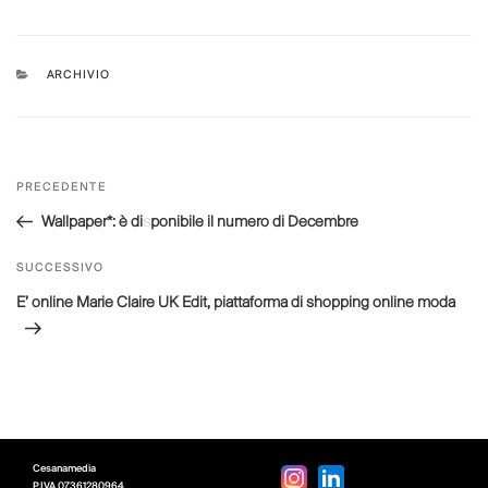
CATEGORIE
ARCHIVIO
Navigazione
Articolo
PRECEDENTE
articoli
precedente:
Wallpaper*: è disponibile il numero di Decembre
Articolo
SUCCESSIVO
successivo
E’ online Marie Claire UK Edit, piattaforma di shopping online moda
Cesanamedia
P.IVA
07361280964