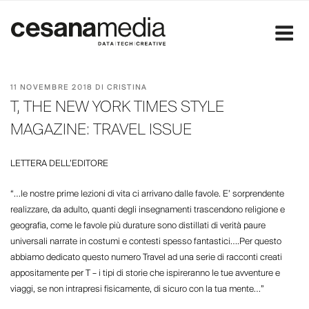
Salta
al
contenuto
PUBBLICATO
11 NOVEMBRE 2018
DI
CRISTINA
IL
T, THE NEW YORK TIMES STYLE
MAGAZINE: TRAVEL ISSUE
LETTERA DELL’EDITORE
“…le nostre prime lezioni di vita ci arrivano dalle favole. E’ sorprendente
realizzare, da adulto, quanti degli insegnamenti trascendono religione e
geografia, come le favole più durature sono distillati di verità paure
universali narrate in costumi e contesti spesso fantastici….Per questo
abbiamo dedicato questo numero Travel ad una serie di racconti creati
appositamente per T – i tipi di storie che ispireranno le tue avventure e
viaggi, se non intrapresi fisicamente, di sicuro con la tua mente…”