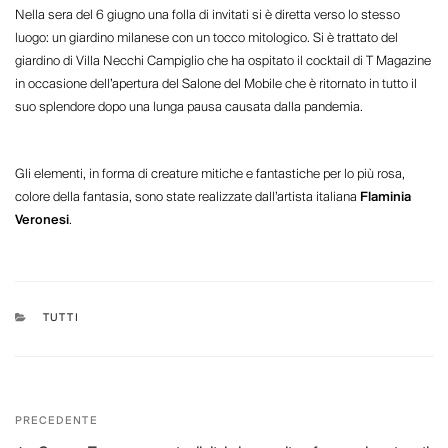
Nella sera del 6 giugno una folla di invitati si è diretta verso lo stesso
luogo: un giardino milanese con un tocco mitologico. Si è trattato del
giardino di Villa Necchi Campiglio che ha ospitato il cocktail di T Magazine
in occasione dell’apertura del Salone del Mobile che è ritornato in tutto il
suo splendore dopo una lunga pausa causata dalla pandemia.
Gli elementi, in forma di creature mitiche e fantastiche per lo più rosa,
colore della fantasia, sono state realizzate dall’artista italiana
Flaminia
Veronesi
.
CATEGORIE
TUTTI
Navigazione
Articolo
PRECEDENTE
articoli
precedente: