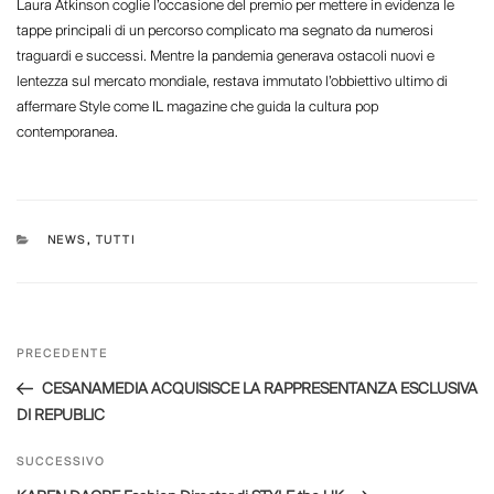
Laura Atkinson coglie l’occasione del premio per mettere in evidenza le
tappe principali di un percorso complicato ma segnato da numerosi
traguardi e successi. Mentre la pandemia generava ostacoli nuovi e
lentezza sul mercato mondiale, restava immutato l’obbiettivo ultimo di
affermare Style come IL magazine che guida la cultura pop
contemporanea.
CATEGORIE
NEWS
,
TUTTI
Navigazione
Articolo
PRECEDENTE
articoli
precedente:
CESANAMEDIA ACQUISISCE LA RAPPRESENTANZA ESCLUSIVA
DI REPUBLIC
Articolo
SUCCESSIVO
successivo