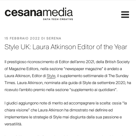
Salta
al
contenuto
PUBBLICATO
15 FEBBRAIO 2022
DI
SERENA
IL
Style UK: Laura Atkinson Editor of the Year
Il prestigioso riconoscimento di Editor dell’anno 2021, della British Society
of Magazine Editors, nella sezione “newspaper magazine” è andato a
Laura Atkinson, Editor di
Style
, il supplemento settimanale di The Sunday
Times. Laura Atkinson, nominata alla guida di Style da settembre 2020, ha
ricevuto l’ambito premio nella sezione “supplemento ai quotidiani”.
I giudici aggiungono note di merito ad accompagnare la scelta: ossia “la
chiara visione” che Laura Atkinson ha dimostrato nel definire ed
implementare le strategie di Style mai disgiunta dalla sua passione e
versatilità.