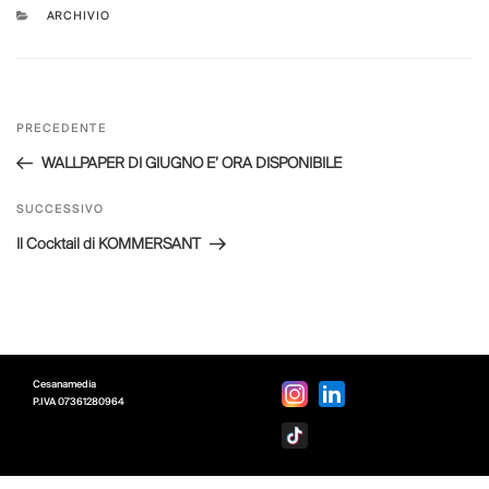
CATEGORIE
ARCHIVIO
Navigazione
Articolo
PRECEDENTE
articoli
precedente:
WALLPAPER DI GIUGNO E’ ORA DISPONIBILE
Articolo
SUCCESSIVO
successivo
Il Cocktail di KOMMERSANT
Cesanamedia
P.IVA
07361280964