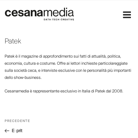
Salta
al
contenuto
Patek
Patek è il magazine di approfondimento sui fatti di attualità, politica,
economia, cultura e costume. Offre ai lettori inchieste particolareggiate
sulla società ceca, e interviste esclusive con le personalità più importanti
dello show-business.
Cesanamedia è rappresentante esclusivo in Italia di Patek dal 2008.
Navigazione
Articolo
PRECEDENTE
articoli
precedente:
Esprit