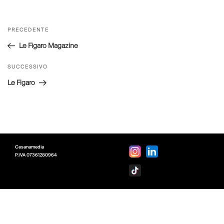
Navigazione
Articolo
PRECEDENTE
articoli
precedente:
Le Figaro Magazine
Articolo
SUCCESSIVO
successivo
Le Figaro
Cesanamedia
P.IVA
07361280964