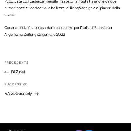
Pubblicata con cadenza mensile il sabato, la rivista ha anche cinque
numeri speciali dedicati alla bellezza, al living&design e ai piaceri della
tavola.
Cesanamedia è rappresentante esclusivo per l’Italia di Frankfurter
Allgemeine Zeitung da gennaio 2022.
Navigazione
Articolo
PRECEDENTE
articoli
precedente:
FAZ.net
Articolo
SUCCESSIVO
successivo
F.A.Z. Quarterly