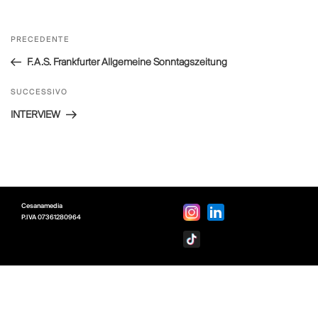
Navigazione
Articolo
PRECEDENTE
articoli
precedente:
F.A.S. Frankfurter Allgemeine Sonntagszeitung
Articolo
SUCCESSIVO
successivo
INTERVIEW
Cesanamedia
P.IVA
07361280964