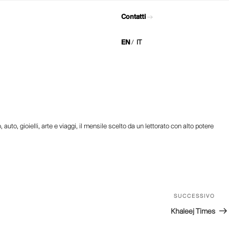
Contatti
EN
IT
uto, gioielli, arte e viaggi, il mensile scelto da un lettorato con alto potere
SUCCESSIVO
Artic
succ
Khaleej Times