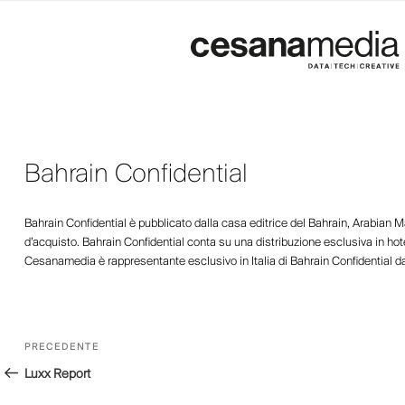
Salta
al
contenuto
Bahrain Confidential
Bahrain Confidential è pubblicato dalla casa editrice del Bahrain, Arabian Mag
d’acquisto. Bahrain Confidential conta su una distribuzione esclusiva in hote
Cesanamedia è rappresentante esclusivo in Italia di Bahrain Confidential d
Navigazione
Articolo
PRECEDENTE
articoli
precedente:
Luxx Report