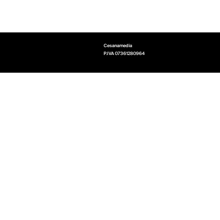
Cesanamedia
P.IVA
07361280964