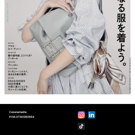
Cesanamedia
P.IVA
07361280964